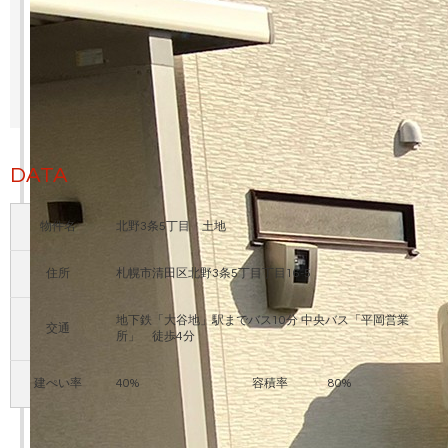
DATA
物件名
北野3条5丁目 土地
住所
札幌市清田区北野3条5丁目丁目16-5
地下鉄「大谷地」駅までバス10分 中央バス「平岡営業
交通
所」 徒歩4分
建ぺい率
40%
容積率
80%