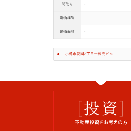
間取り
-
建物構造
-
建物面積
-
小樽市花園2丁目一棟売ビル