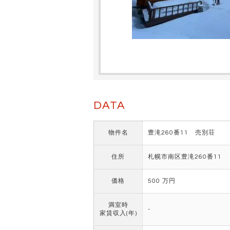
DATA
物件名
豊滝260番11 売別荘
住所
札幌市南区豊滝260番11
価格
500 万円
満室時
-
家賃収入(年)