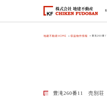
地建不動産HOME
収益物件情報
» 豊滝260番
»
豊滝260番11 売別荘