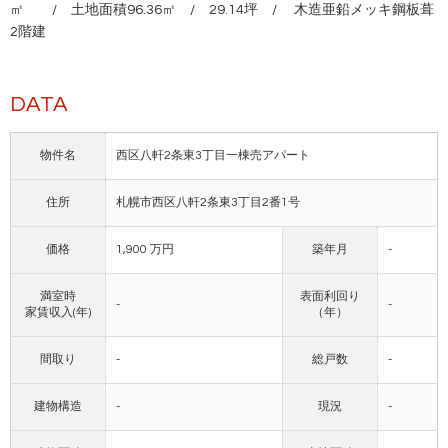
㎡ / 土地面積96.36㎡ / 29.14坪 / 木造亜鉛メッキ鋼板葺
2階建
DATA
物件名
西区八軒2条東3丁目一棟売アパート
住所
札幌市西区八軒2条東3丁目2番1号
価格
1,900 万円
築年月
-
満室時
表面利回り
-
-
家賃収入(年)
（年）
間取り
-
総戸数
-
建物構造
-
現況
-