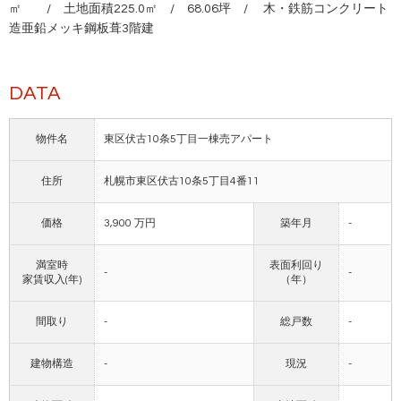
㎡ / 土地面積225.0㎡ / 68.06坪 / 木・鉄筋コンクリート
造亜鉛メッキ鋼板葺3階建
DATA
物件名
東区伏古10条5丁目一棟売アパート
住所
札幌市東区伏古10条5丁目4番11
価格
3,900 万円
築年月
-
満室時
表面利回り
-
-
家賃収入(年)
（年）
間取り
-
総戸数
-
建物構造
-
現況
-