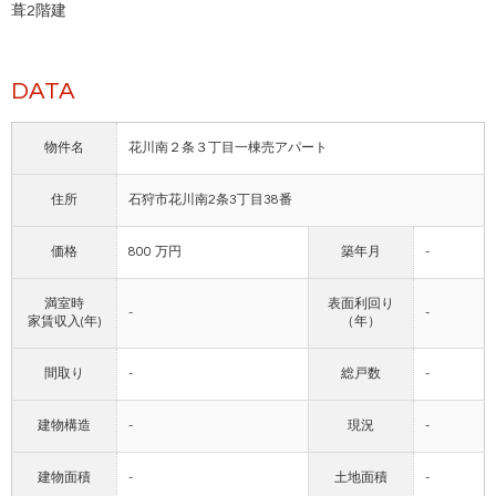
葺2階建
DATA
物件名
花川南２条３丁目一棟売アパート
住所
石狩市花川南2条3丁目38番
価格
800 万円
築年月
-
満室時
表面利回り
-
-
家賃収入(年)
（年）
間取り
-
総戸数
-
建物構造
-
現況
-
建物面積
-
土地面積
-