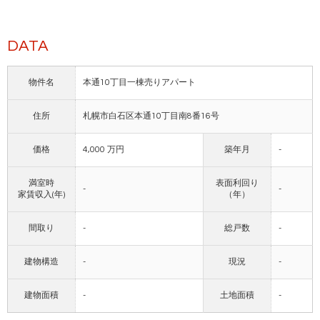
DATA
物件名
本通10丁目一棟売りアパート
住所
札幌市白石区本通10丁目南8番16号
価格
4,000 万円
築年月
-
満室時
表面利回り
-
-
家賃収入(年)
（年）
間取り
-
総戸数
-
建物構造
-
現況
-
建物面積
-
土地面積
-