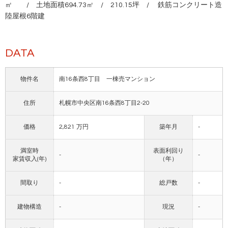
㎡ / 土地面積694.73㎡ / 210.15坪 / 鉄筋コンクリート造
陸屋根6階建
DATA
物件名
南16条西8丁目 一棟売マンション
住所
札幌市中央区南16条西8丁目2-20
価格
2,821 万円
築年月
-
満室時
表面利回り
-
-
家賃収入(年)
（年）
間取り
-
総戸数
-
建物構造
-
現況
-