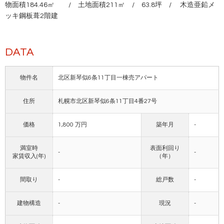
物面積184.46㎡ / 土地面積211㎡ / 63.8坪 / 木造亜鉛メ
ッキ鋼板葺2階建
DATA
物件名
北区新琴似6条11丁目一棟売アパート
住所
札幌市北区新琴似6条11丁目4番27号
価格
1,800 万円
築年月
-
満室時
表面利回り
-
-
家賃収入(年)
（年）
間取り
-
総戸数
-
建物構造
-
現況
-