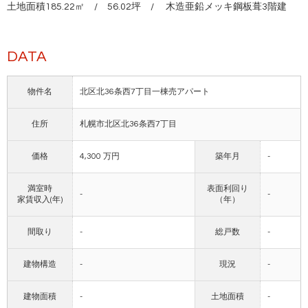
土地面積185.22㎡ / 56.02坪 / 木造亜鉛メッキ鋼板葺3階建
DATA
物件名
北区北36条西7丁目一棟売アパート
住所
札幌市北区北36条西7丁目
価格
4,300 万円
築年月
-
満室時
表面利回り
-
-
家賃収入(年)
（年）
間取り
-
総戸数
-
建物構造
-
現況
-
建物面積
-
土地面積
-