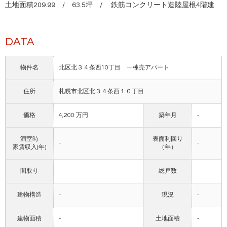
土地面積209.99 / 63.5坪 / 鉄筋コンクリート造陸屋根4階建
DATA
物件名
北区北３４条西10丁目 一棟売アパート
住所
札幌市北区北３４条西１０丁目
価格
4,200 万円
築年月
-
満室時
表面利回り
-
-
家賃収入(年)
（年）
間取り
-
総戸数
-
建物構造
-
現況
-
建物面積
-
土地面積
-